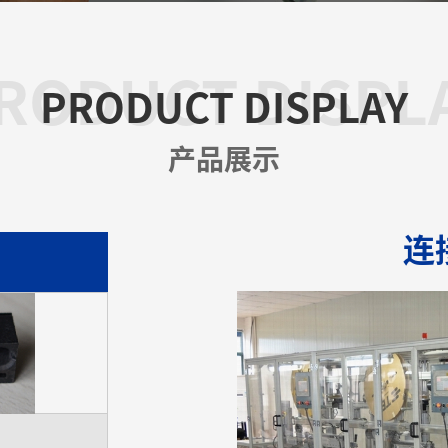
RODUCT DISPL
PRODUCT DISPLAY
产品展示
连