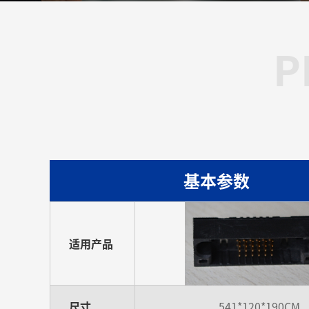
P
基本参数
适用产品
尺寸
541*120*190CM