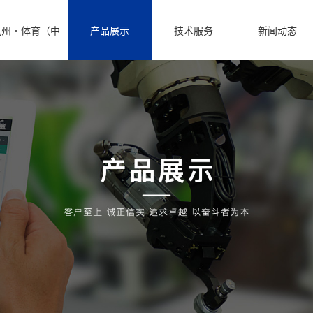
九州·体育（中
产品展示
技术服务
新闻动态
国）官方网站