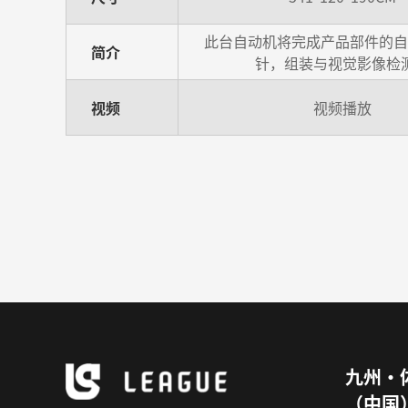
此台自动机将完成产品部件的自
简介
针，组装与视觉影像检
视频
视频播放
九州·
（中国